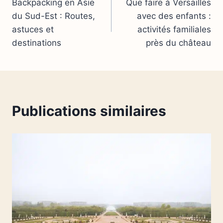
Backpacking en Asie
Que faire à Versailles
de
du Sud-Est : Routes,
avec des enfants :
l’article
astuces et
activités familiales
destinations
près du château
Publications similaires