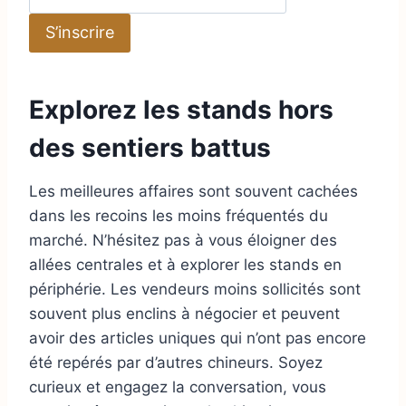
d
S’inscrire
r
e
s
Explorez les stands hors
s
e
des sentiers battus
e
m
Les meilleures affaires sont souvent cachées
a
dans les recoins les moins fréquentés du
i
marché. N’hésitez pas à vous éloigner des
l
allées centrales et à explorer les stands en
périphérie. Les vendeurs moins sollicités sont
souvent plus enclins à négocier et peuvent
avoir des articles uniques qui n’ont pas encore
été repérés par d’autres chineurs. Soyez
curieux et engagez la conversation, vous