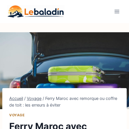
Aller
au
contenu
Accueil
/
Voyage
/
Ferry Maroc avec remorque ou coffre
de toit : les erreurs à éviter
VOYAGE
Ferry Maroc avec