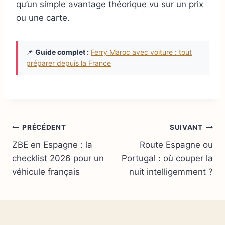
qu’un simple avantage théorique vu sur un prix
ou une carte.
📌
Guide complet :
Ferry Maroc avec voiture : tout
préparer depuis la France
Navigation
PRÉCÉDENT
SUIVANT
ZBE en Espagne : la
Route Espagne ou
de
checklist 2026 pour un
Portugal : où couper la
l’article
véhicule français
nuit intelligemment ?