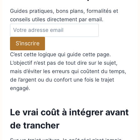
Guides pratiques, bons plans, formalités et
conseils utiles directement par email.
A
d
S’inscrire
r
e
C’est cette logique qui guide cette page.
s
L’objectif n’est pas de tout dire sur le sujet,
s
mais d’éviter les erreurs qui coûtent du temps,
e
de l’argent ou du confort une fois le trajet
e
engagé.
m
a
Le vrai coût à intégrer avant
i
l
de trancher