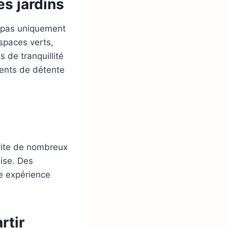
es jardins
t pas uniquement
spaces verts,
 de tranquillité
ments de détente
rite de nombreux
aise. Des
e expérience
rtir