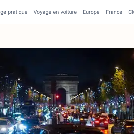
ge pratique
Voyage en voiture
Europe
France
C