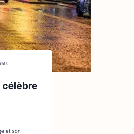
rets
 célèbre
ge et son