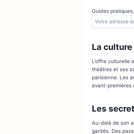
Guides pratiques,
A
d
r
e
La culture 
s
s
L’offre culturell
e
théâtres et ses sa
e
parisienne. Les a
m
avant-premières d
a
i
Les secre
l
Au-delà de son a
gardés. Des passa