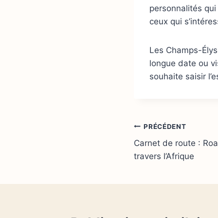
personnalités qui
ceux qui s’intére
Les Champs-Élysée
longue date ou v
souhaite saisir l
Navigation
PRÉCÉDENT
Carnet de route : Roa
de
travers l’Afrique
l’article