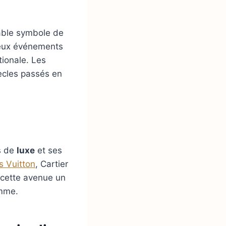
table symbole de
breux événements
tionale. Les
iècles passés en
s de
luxe
et ses
s Vuitton
, Cartier
 cette avenue un
mme.