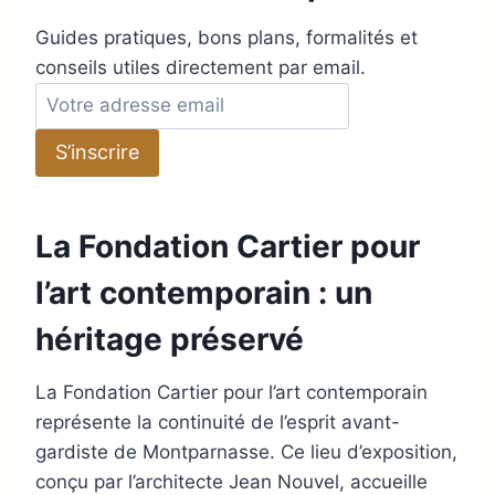
Guides pratiques, bons plans, formalités et
conseils utiles directement par email.
A
d
S’inscrire
r
e
s
La Fondation Cartier pour
s
e
l’art contemporain : un
e
héritage préservé
m
a
La Fondation Cartier pour l’art contemporain
i
représente la continuité de l’esprit avant-
l
gardiste de Montparnasse. Ce lieu d’exposition,
conçu par l’architecte Jean Nouvel, accueille