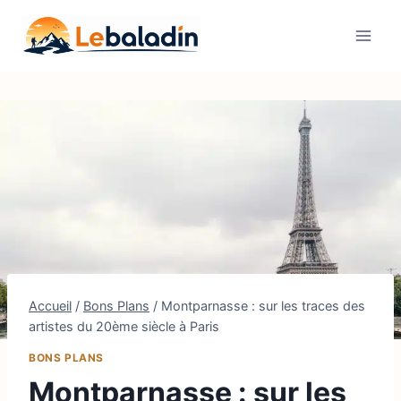
Aller
au
contenu
Accueil
/
Bons Plans
/
Montparnasse : sur les traces des
artistes du 20ème siècle à Paris
BONS PLANS
Montparnasse : sur les