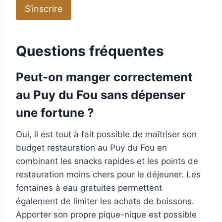
S’inscrire
r
e
s
Questions fréquentes
s
e
Peut-on manger correctement
e
m
au Puy du Fou sans dépenser
a
une fortune ?
i
l
Oui, il est tout à fait possible de maîtriser son
budget restauration au Puy du Fou en
combinant les snacks rapides et les points de
restauration moins chers pour le déjeuner. Les
fontaines à eau gratuites permettent
également de limiter les achats de boissons.
Apporter son propre pique-nique est possible