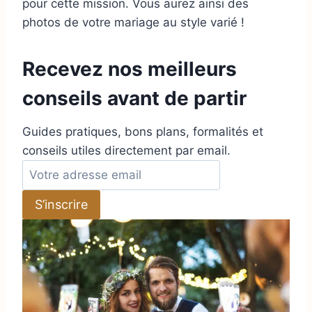
pour cette mission. Vous aurez ainsi des
photos de votre mariage au style varié !
Recevez nos meilleurs
conseils avant de partir
Guides pratiques, bons plans, formalités et
conseils utiles directement par email.
A
d
S’inscrire
r
e
s
s
e
e