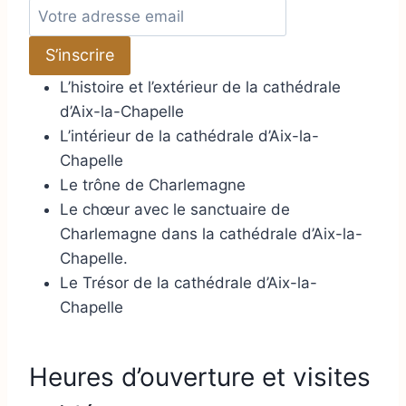
A
d
S’inscrire
r
e
L’histoire et l’extérieur de la cathédrale
s
d’Aix-la-Chapelle
s
L’intérieur de la cathédrale d’Aix-la-
e
Chapelle
e
Le trône de Charlemagne
m
Le chœur avec le sanctuaire de
a
Charlemagne dans la cathédrale d’Aix-la-
i
Chapelle.
l
Le Trésor de la cathédrale d’Aix-la-
Chapelle
Heures d’ouverture et visites