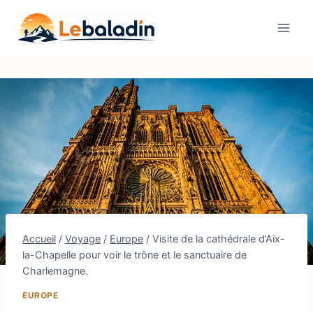
Aller
au
contenu
Accueil
/
Voyage
/
Europe
/
Visite de la cathédrale d’Aix-
la-Chapelle pour voir le trône et le sanctuaire de
Charlemagne.
EUROPE