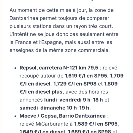
Au moment de cette mise à jour, la zone de
Dantxarinea permet toujours de comparer
plusieurs stations dans un rayon très court.
L’intérêt ne se joue donc pas seulement entre
la France et l’Espagne, mais aussi entre les
enseignes de la même zone commerciale.
Repsol, carretera N-121 km 79,5
: relevé
recoupé autour de
1,619 €/l en SP95
,
1,709
€/l en diesel
,
1,729 €/l en SP98
et
1,809
€/l en diesel plus
, avec des horaires
annoncés
lundi-vendredi 9 h-18 h
et
samedi-dimanche 10 h-19 h
.
Moeve / Cepsa, Barrio Dantxarinea
:
relevé MiCarburante à
1,589 €/l en SP95
,
1,649 €/l en diesel
,
1,689 €/l en SP98
et