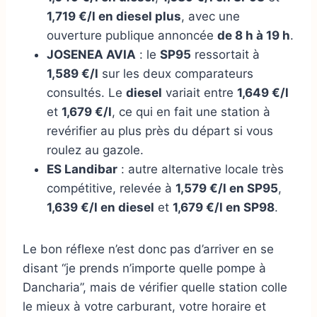
1,719 €/l en diesel plus
, avec une
ouverture publique annoncée
de 8 h à 19 h
.
JOSENEA AVIA
: le
SP95
ressortait à
1,589 €/l
sur les deux comparateurs
consultés. Le
diesel
variait entre
1,649 €/l
et
1,679 €/l
, ce qui en fait une station à
revérifier au plus près du départ si vous
roulez au gazole.
ES Landibar
: autre alternative locale très
compétitive, relevée à
1,579 €/l en SP95
,
1,639 €/l en diesel
et
1,679 €/l en SP98
.
Le bon réflexe n’est donc pas d’arriver en se
disant “je prends n’importe quelle pompe à
Dancharia”, mais de vérifier quelle station colle
le mieux à votre carburant, votre horaire et