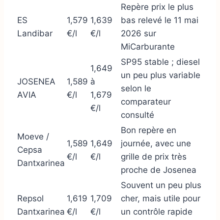
Repère prix le plus
ES
1,579
1,639
bas relevé le 11 mai
Landibar
€/l
€/l
2026 sur
MiCarburante
SP95 stable ; diesel
1,649
un peu plus variable
JOSENEA
1,589
à
selon le
AVIA
€/l
1,679
comparateur
€/l
consulté
Bon repère en
Moeve /
1,589
1,649
journée, avec une
Cepsa
€/l
€/l
grille de prix très
Dantxarinea
proche de Josenea
Souvent un peu plus
Repsol
1,619
1,709
cher, mais utile pour
Dantxarinea
€/l
€/l
un contrôle rapide