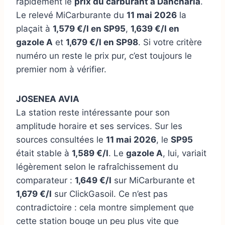
rapidement le
prix du carburant à Dancharia
.
Le relevé MiCarburante du
11 mai 2026
la
plaçait à
1,579 €/l en SP95
,
1,639 €/l en
gazole A
et
1,679 €/l en SP98
. Si votre critère
numéro un reste le prix pur, c’est toujours le
premier nom à vérifier.
JOSENEA AVIA
La station reste intéressante pour son
amplitude horaire et ses services. Sur les
sources consultées le
11 mai 2026
, le
SP95
était stable à
1,589 €/l
. Le
gazole A
, lui, variait
légèrement selon le rafraîchissement du
comparateur :
1,649 €/l
sur MiCarburante et
1,679 €/l
sur ClickGasoil. Ce n’est pas
contradictoire : cela montre simplement que
cette station bouge un peu plus vite que