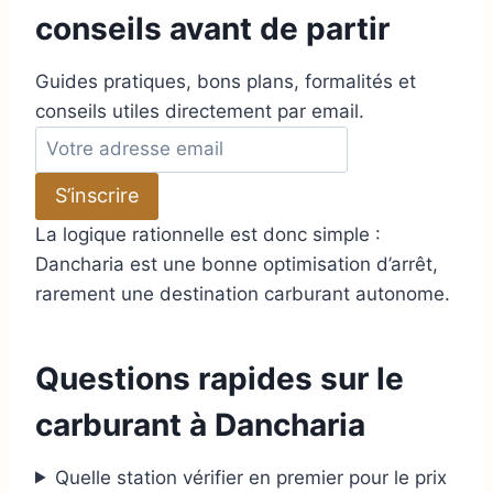
conseils avant de partir
Guides pratiques, bons plans, formalités et
conseils utiles directement par email.
A
d
S’inscrire
r
e
La logique rationnelle est donc simple :
s
Dancharia est une bonne optimisation d’arrêt,
s
rarement une destination carburant autonome.
e
e
Questions rapides sur le
m
a
carburant à Dancharia
i
l
Quelle station vérifier en premier pour le prix