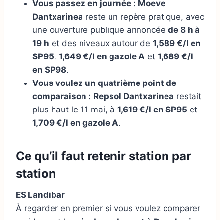
Vous passez en journée :
Moeve
Dantxarinea
reste un repère pratique, avec
une ouverture publique annoncée
de 8 h à
19 h
et des niveaux autour de
1,589 €/l en
SP95
,
1,649 €/l en gazole A
et
1,689 €/l
en SP98
.
Vous voulez un quatrième point de
comparaison :
Repsol Dantxarinea
restait
plus haut le 11 mai, à
1,619 €/l en SP95
et
1,709 €/l en gazole A
.
Ce qu’il faut retenir station par
station
ES Landibar
À regarder en premier si vous voulez comparer