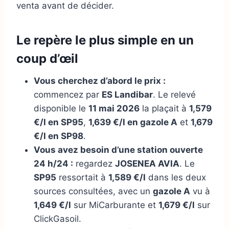
venta avant de décider.
Le repère le plus simple en un
coup d’œil
Vous cherchez d’abord le prix :
commencez par
ES Landibar
. Le relevé
disponible le
11 mai 2026
la plaçait à
1,579
€/l en SP95
,
1,639 €/l en gazole A
et
1,679
€/l en SP98
.
Vous avez besoin d’une station ouverte
24 h/24 :
regardez
JOSENEA AVIA
. Le
SP95
ressortait à
1,589 €/l
dans les deux
sources consultées, avec un
gazole A
vu à
1,649 €/l
sur MiCarburante et
1,679 €/l
sur
ClickGasoil.