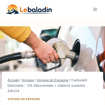
Aller
au
contenu
Accueil
/
Voyage
/
Voyage en Espagne
/
Carburant
Dancharia : -5% d’économies + stations ouvertes
24h/24
VOYAGE EN ESPAGNE