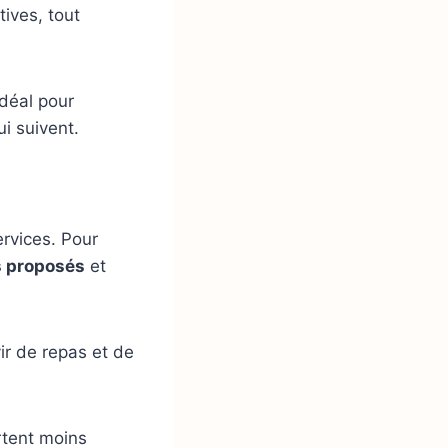
ives, tout
idéal pour
i suivent.
ervices. Pour
ls proposés
et
ir de repas et de
rtent moins