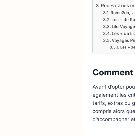
Recevez nos mei
Rome2rio, l
Les + de R
Lild Voyage
Les + de Li
Voyages Pir
Les + d
Comment c
Avant d’opter pour
également les crit
tarifs, extras ou
compris alors qu
d’accompagner et 