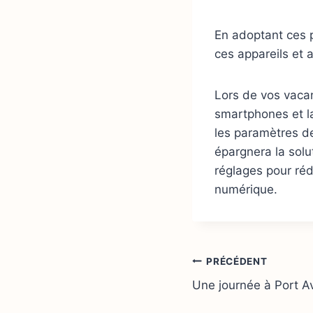
a
i
En adoptant ces p
l
ces appareils et 
Lors de vos vacanc
smartphones et la
les paramètres de
épargnera la solu
réglages pour réd
numérique.
Navigation
PRÉCÉDENT
Une journée à Port A
de