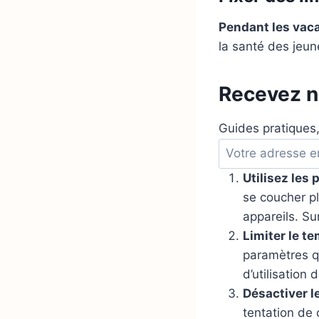
Pendant les vacan
la santé des jeu
Recevez no
Guides pratiques,
A
d
Utilisez les
r
se coucher pl
e
appareils. Su
s
Limiter le te
s
paramètres qu
e
d’utilisation 
e
Désactiver l
m
tentation de