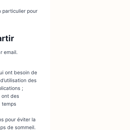
n particulier pour
rtir
r email.
ui ont besoin de
’utilisation des
lications ;
s ont des
e temps
s pour éviter la
emps de sommeil.