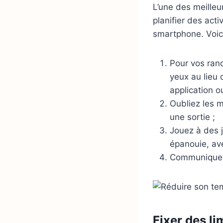
L’une des meille
planifier des acti
smartphone. Voic
Pour vos rand
yeux au lieu
application o
Oubliez les m
une sortie ;
Jouez à des j
épanouie, ave
Communiquez,
Fixer des li