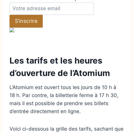
A
d
S’inscrire
r
e
s
s
e
Les tarifs et les heures
e
m
d’ouverture de l’Atomium
a
i
L’Atomium est ouvert tous les jours de 10 h à
l
18 h. Par contre, la billetterie ferme à 17 h 30,
mais il est possible de prendre ses billets
d’entrée directement en ligne.
Voici ci-dessous la grille des tarifs, sachant que